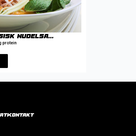
isk nudelsa...
g protein
at
Kontakt