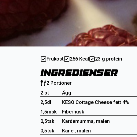
Frukost
256 Kcal
23 g protein
Ingredienser
2 Portioner
2 st
Ägg
2,5dl
KESO Cottage Cheese fett 4%
1,5msk
Fiberhusk
0,5tsk
Kardemumma, malen
0,5tsk
Kanel, malen