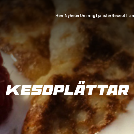
Hem
Nyheter
Om mig
Tjänster
Recept
Trän
Kesoplättar