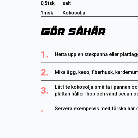
0,5tsk
salt
1msk
Kokosolja
Gör såhär
1.
Hetta upp en stekpanna eller plättl
2.
Mixa ägg, keso, fiberhusk, kardemum
Låt lite kokosolja smälta i pannan och
3.
plättan håller ihop och vänd sedan o
.
Servera exempelvis med färska bär o