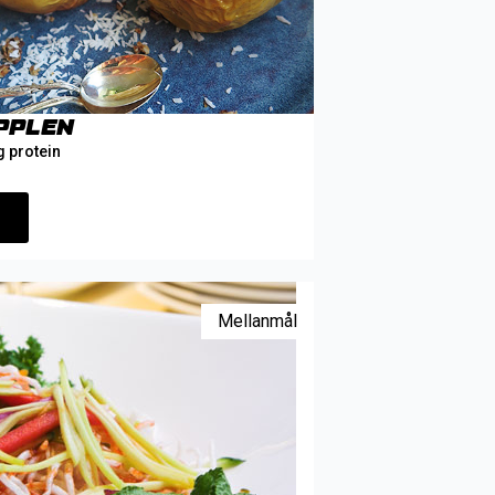
pplen
g protein
Mellanmål