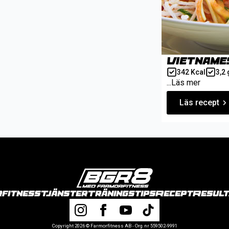
Vietnames
342 Kcal
3,2 
...Läs mer
Läs recept
fitness
Tjänster
Träningstips
Recept
Result
Copyright 2026 © Farmorfitness AB - Org.nr 559502-9991