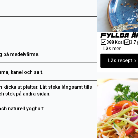
Fyllda ä
388 Kcal
3,7 
...Läs mer
agg på medelvärme.
Läs recept
ma, kanel och salt.
 klicka ut plättar. Låt steka långsamt tills
ch stek på andra sidan.
ch naturell yoghurt.